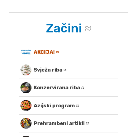
Začini
≈
AKCIJA! ≈
Svježa riba ≈
Konzervirana riba ≈
Azijski program ≈
Prehrambeni artikli ≈