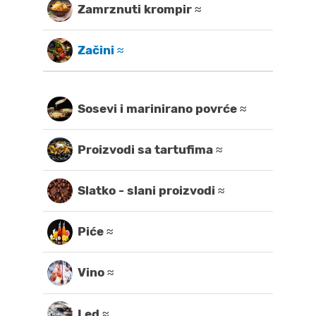
Zamrznuti krompir ≈
Začini ≈
Sosevi i marinirano povrće ≈
Proizvodi sa tartufima ≈
Slatko - slani proizvodi ≈
Piće ≈
Vino ≈
Led ≈