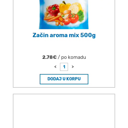
Začin aroma mix 500g
2.78€
/ po komadu
<
>
DODAJ U KORPU