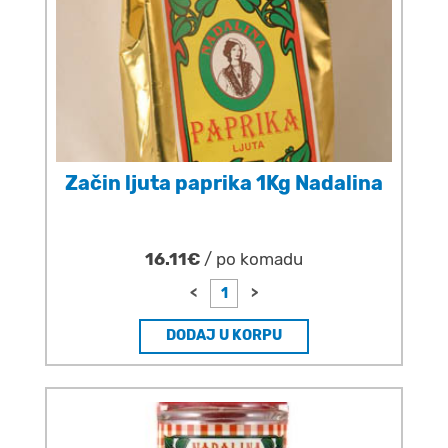
Začin ljuta paprika 1Kg Nadalina
16.11€
/ po komadu
<
>
DODAJ U KORPU