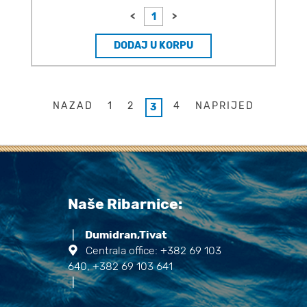
<
>
DODAJ U KORPU
NAZAD
1
2
4
NAPRIJED
3
Naše Ribarnice:
|
Dumidran,Tivat
Centrala office: +382 69 103
640, +382 69 103 641
|