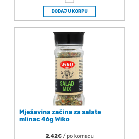
DODAJ U KORPU
Mješavina začina za salate
mlinac 46g Wiko
2.42€
/ po komadu