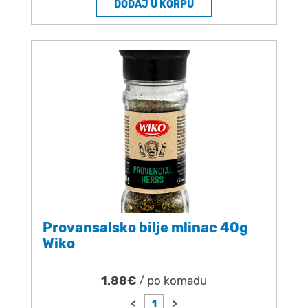
DODAJ U KORPU
Provansalsko bilje mlinac 40g
Wiko
1.88€
/ po komadu
<
>