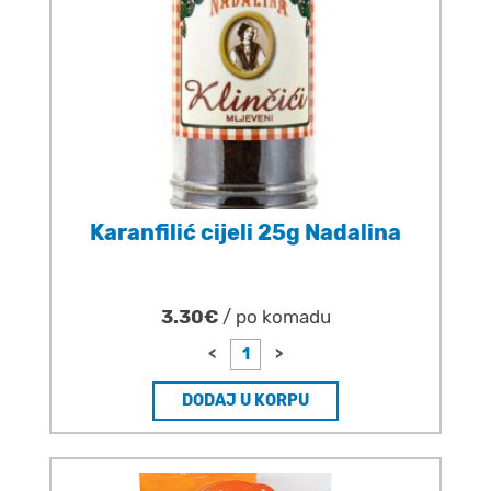
Karanfilić cijeli 25g Nadalina
3.30€
/ po komadu
<
>
DODAJ U KORPU