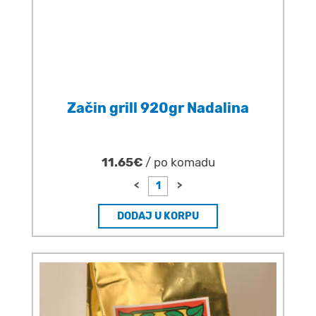
Začin grill 920gr Nadalina
11.65€
/ po komadu
<
>
DODAJ U KORPU