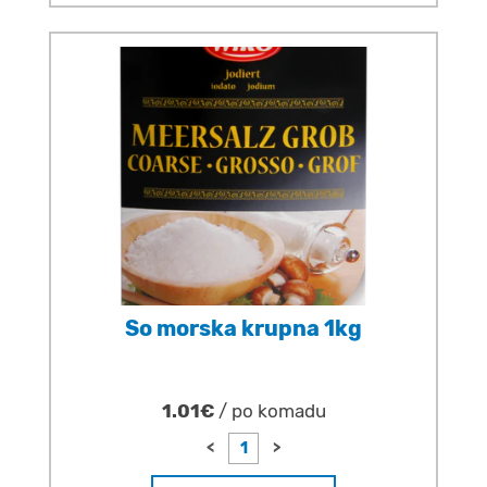
So morska krupna 1kg
1.01€
/ po komadu
<
>