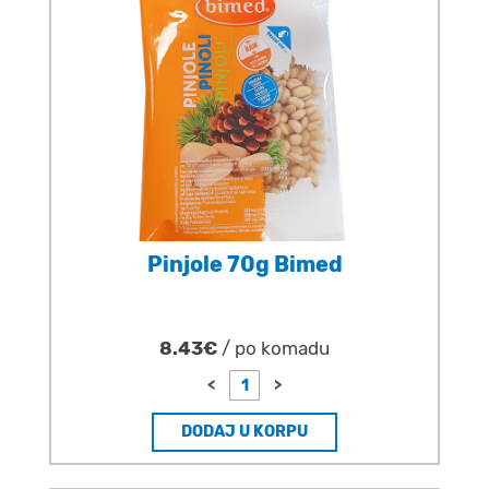
Pinjole 70g Bimed
8.43€
/ po komadu
<
>
DODAJ U KORPU