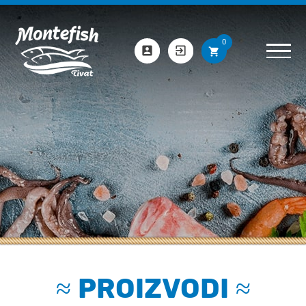
0
≈
PROIZVODI
≈