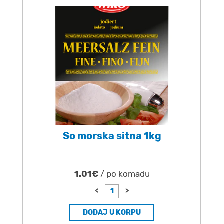
So morska sitna 1kg
1.01€
/ po komadu
<
>
DODAJ U KORPU