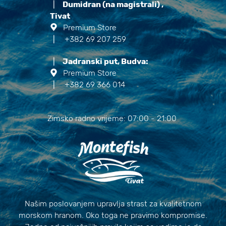
|
Dumidran (na magistrali) ,
Tivat
Premium Store
|
+382 69 207 259
|
Jadranski put, Budva:
Premium Store
|
+382 69 366 014
Zimsko radno vrijeme: 07:00 - 21:00
Našim poslovanjem upravlja strast za kvalitetnom
morskom hranom. Oko toga ne pravimo kompromise.