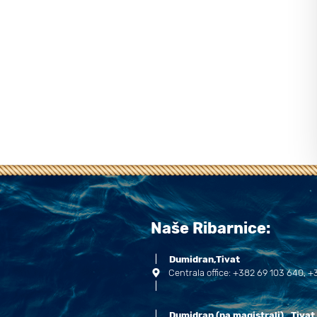
Naše Ribarnice:
|
Dumidran,Tivat
Centrala office: +382 69 103 640, +
|
|
Dumidran (na magistrali) , Tivat