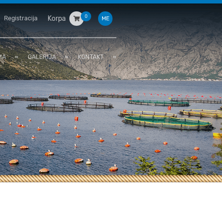
0
Korpa
Registracija
ME
MA
≈
GALERIJA
≈
KONTAKT
≈