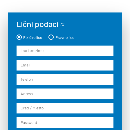
Lični podaci
≈
Fizičko lice
Pravno lice