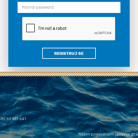
REGISTRUJ SE
382 69 103 641
Našim poslovanjem upravlja str