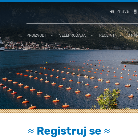
Prijava
PROIZVODI
≈
VELEPRODAJA
≈
RECEPTI
≈
O NA
≈
Registruj se
≈