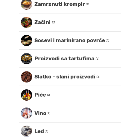
Zamrznuti krompir ≈
Začini ≈
Sosevi i marinirano povrće ≈
Proizvodi sa tartufima ≈
Slatko - slani proizvodi ≈
Piće ≈
Vino ≈
Led ≈