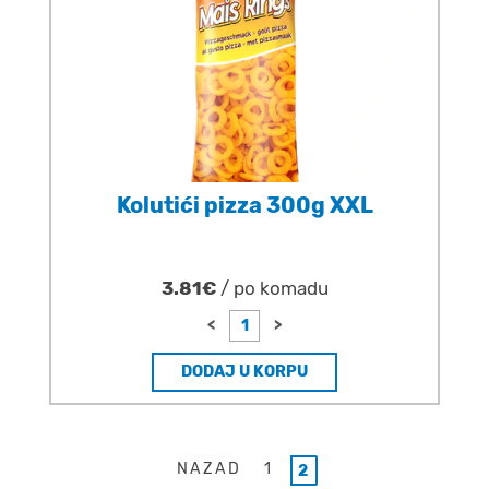
Kolutići pizza 300g XXL
3.81€
/ po komadu
<
>
DODAJ U KORPU
NAZAD
1
2