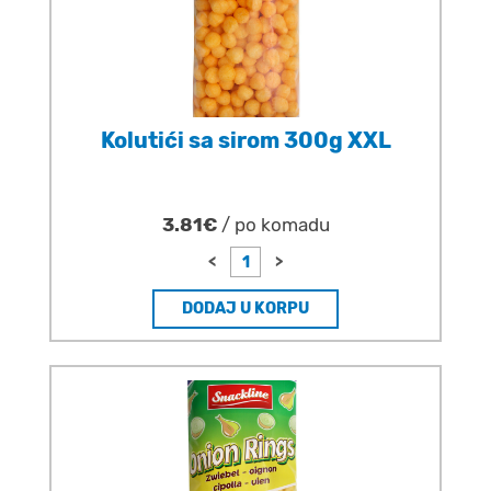
Kolutići sa sirom 300g XXL
3.81€
/ po komadu
<
>
DODAJ U KORPU