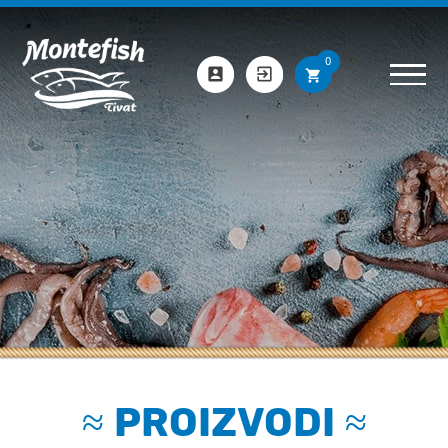
0
≈
PROIZVODI
≈