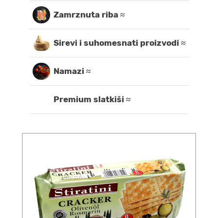
Zamrznuta riba ≈
Sirevi i suhomesnati proizvodi ≈
Namazi ≈
Premium slatkiši ≈