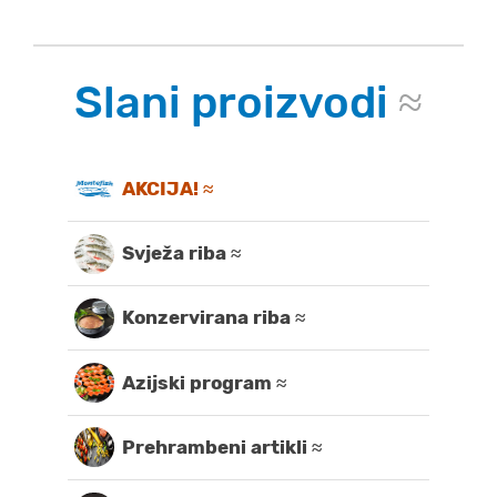
Slani proizvodi
≈
AKCIJA! ≈
Svježa riba ≈
Konzervirana riba ≈
Azijski program ≈
Prehrambeni artikli ≈