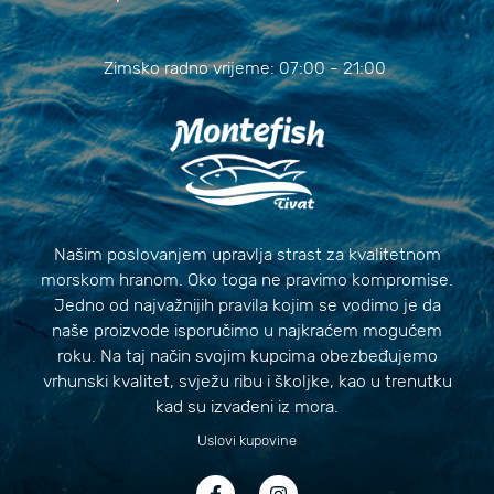
Zimsko radno vrijeme: 07:00 - 21:00
Našim poslovanjem upravlja strast za kvalitetnom
morskom hranom. Oko toga ne pravimo kompromise.
Jedno od najvažnijih pravila kojim se vodimo je da
naše proizvode isporučimo u najkraćem mogućem
roku. Na taj način svojim kupcima obezbeđujemo
vrhunski kvalitet, svježu ribu i školjke, kao u trenutku
kad su izvađeni iz mora.
Uslovi kupovine