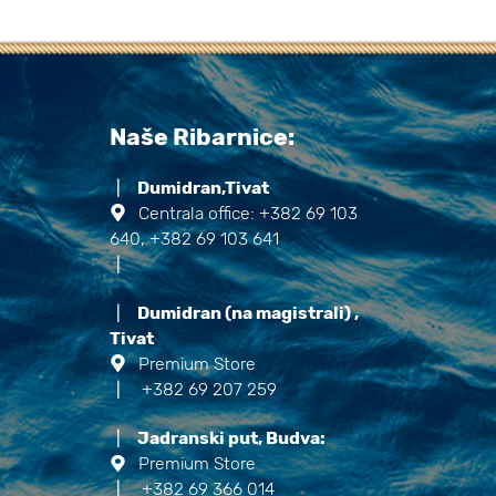
Naše Ribarnice:
|
Dumidran,Tivat
Centrala office: +382 69 103
640, +382 69 103 641
|
|
Dumidran (na magistrali) ,
Tivat
Premium Store
|
+382 69 207 259
|
Jadranski put, Budva:
Premium Store
|
+382 69 366 014