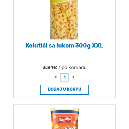
Kolutići sa lukom 300g XXL
3.81€
/ po komadu
<
>
DODAJ U KORPU