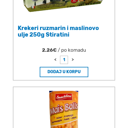
Krekeri ruzmarin i maslinovo
ulje 250g Stiratini
2.26€
/ po komadu
<
>
DODAJ U KORPU