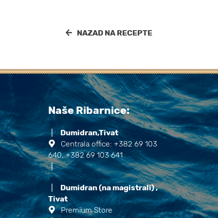
NAZAD NA RECEPTE
Naše Ribarnice:
|
Dumidran,Tivat
Centrala office: +382 69 103
640, +382 69 103 641
|
|
Dumidran (na magistrali) ,
Tivat
Premium Store