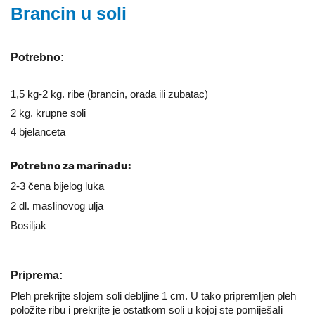
Brancin u soli
Potrebno:
1,5 kg-2 kg. ribe (brancin, orada ili zubatac)
2 kg. krupne soli
4 bjelanceta
Potrebno za marinadu:
2-3 čena bijelog luka
2 dl. maslinovog ulja
Bosiljak
Priprema:
Pleh prekrijte slojem soli debljine 1 cm. U tako pripremljen pleh
položite ribu i prekrijte je ostatkom soli u kojoj ste pomiješaIi