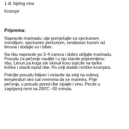
1 dl. bijelog vina
Krompir
Priprema:
Napravite marinadu: ulje pomješajte sa sjeckanom
mirođijom, sjeckanim peršunom, rendanom korom od
limuna i dodajte so i biber.
Na ribu napravite po 3
-
4 zareza i dobro utrljajte marinadu.
Posudu za pečenje nauljite i u nju stavite pripremljenu
ribu. Limun,sa koga ste skinuli koru isjecite na tanke
kriške i staviti ispod ribe. Po zelji dodati i kriške krompira.
Pokrijte posudu folijom i ostavite da stoji na sobnoj
temperaturi oko sat vremena da se marinira. Prije
pečen
j
a, u posudu pored ribe sipajte i vino. Pecite u
zagrijanoj rerni na 200‘C
-
30 minuta.