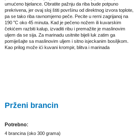
umućeno bjelance. Obratite pažnju da riba bude potpuno
prekrivena, jer ovaj sloj štiti površinu od direktnog izvora toplote,
pa se tako riba ravnomjerno peče. Pecite u rerni zagrijanoj na
190 ”C oko 45 minuta. Kad je pečeno nožem ili kuvarskim
čekićem razbiti kalup, izvaditi ribu i premažite je maslinovim
uljem da se sija. Za marinadu usitnite bijeli luk zatim ga
pomiješajte sa maslinovim uljem i sitno isjeckanim bosiIjkom.
Kao prilog može ići kuvani krompir, blitva i marinada
Prženi brancin
Potrebno:
4 brancina (oko 300 grama)