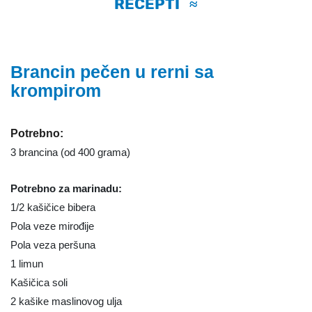
RECEPTI
≈
Brancin pečen u rerni sa
krompirom
Potrebno:
3 brancina (od 400 grama)
Potrebno za marinadu:
1/2 kašičice bibera
Pola veze mirođije
Pola veza peršuna
1 limun
Kašičica soli
2 kašike maslinovog ulja