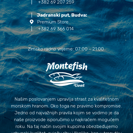
|
+382 69 207 259
|
Jadranski put, Budva:
Premium Store
|
+382 69 366 014
Zimsko radno vrijeme: 07:00 - 21:00
Našim poslovanjem upravlja strast za kvalitetnom
morskom hranom. Oko toga ne pravimo kompromise.
Jedno od najvažnijih pravila kojim se vodimo je da
naše proizvode isporučimo u najkraćem mogućem
roku. Na taj način svojim kupcima obezbeđujemo