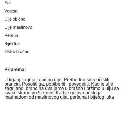
Soli
Vegeta
Ulje obično
Ulje maslinovo
Peršun
Bijeli luk
Oštro brašno
Priprema:
U tiganj zagrijati obično ulje. Prethodno smo očistili
brancin. Posoliti ga, pobiberiti i povegetiti. Kad je ulje
zagrijano, brancina uvaljamo u brašno i pržimo u ulju sa
svake strane po 5-7 min. Kad je gotovo politi ga
marinadom od maslinovog ulja, peršuna i bijelog luka